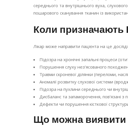
середнього та внутрішнього вуха, слухового
пошарового сканування тканин із використа
Коли призначають К
Лікар може направити пацієнта на це дослід
Підозра на хронічні запальні процеси (оти
Порушення слуху нез’ясованого походженн
Травми скроневої ділянки (переломи, наслі
Аномалії розвитку слухової системи (врод
Підозра на пухлини середнього чи внутрі
Дисбаланс та запаморочення, пов’язані з 
Дефекти чи порушення кісткової структур
Що можна виявити 