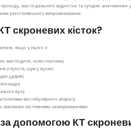
 проходу, мастоїдального відростка та сусідніх анатомічни
нням рентгенівського випромінювання.
Т скроневих кісток?
ження, якщо у нього є:
ти, мастоїдити, холестеатома)
я (глухота, шум у вухах)
дки ударів)
жені вади)
шнього вуха
патологіями вестибулярного апарату
и, викликані системними захворюваннями
за допомогою КТ скроневи