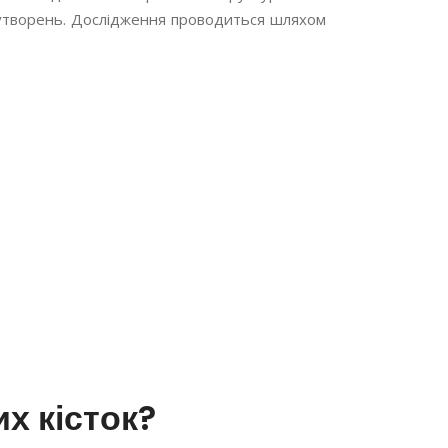
х утворень. Дослідження проводиться шляхом
х кісток?